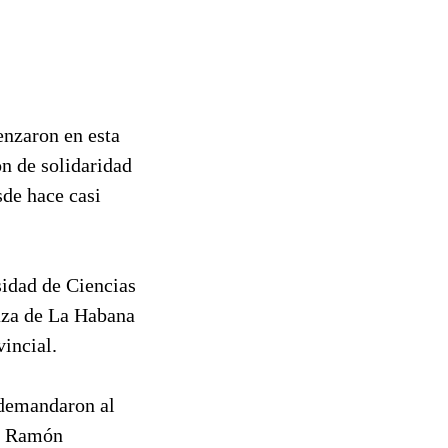
nzaron en esta
n de solidaridad
sde hace casi
sidad de Ciencias
aza de La Habana
vincial.
e demandaron al
z, Ramón