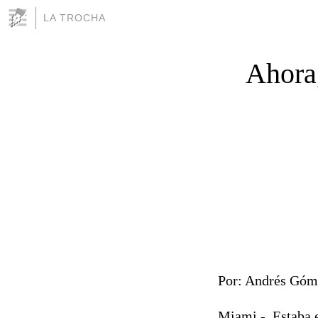
LA TROCHA
Ahora,
Por: Andrés Góm
Miami.- Estaba e