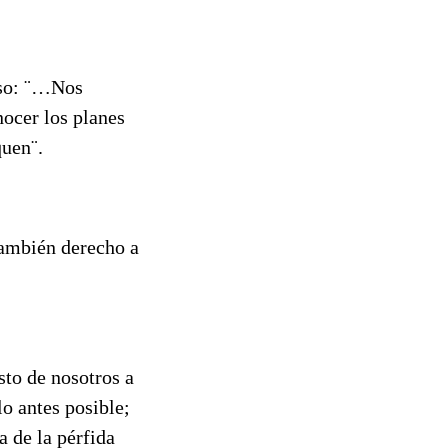
rso: ¨…Nos
nocer los planes
quen¨.
también derecho a
sto de nosotros a
lo antes posible;
a de la pérfida