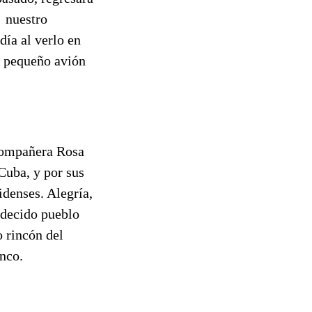
, nuestro
ía al verlo en
el pequeño avión
 compañera Rosa
Cuba, y por sus
denses. Alegría,
adecido pueblo
o rincón del
inco.