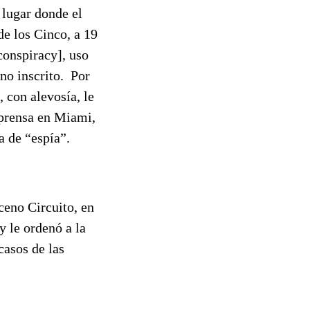
lugar donde el
de los Cinco, a 19
conspiracy], uso
no inscrito. Por
, con alevosía, le
 prensa en Miami,
a de “espía”.
ceno Circuito, en
y le ordenó a la
casos de las