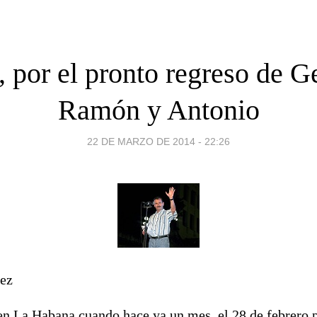
 por el pronto regreso de G
Ramón y Antonio
22 DE MARZO DE 2014 - 22:26
ez
n La Habana cuando hace ya un mes, el 28 de febrero p