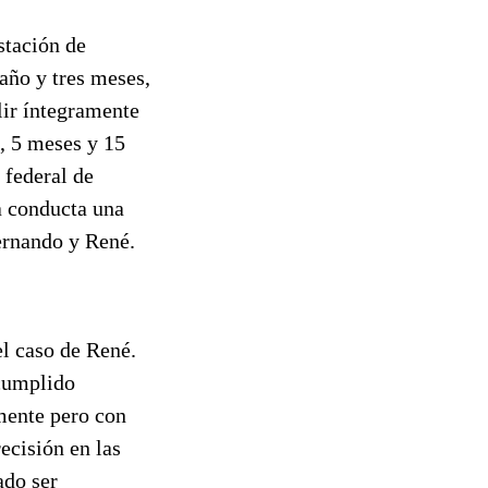
stación de
 año y tres meses,
ir íntegramente
, 5 meses y 15
 federal de
a conducta una
ernando y René.
 el caso de René.
 cumplido
mente pero con
ecisión en las
ado ser